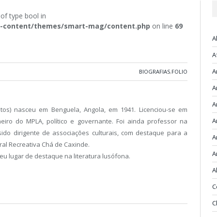
 of type bool in
/wp-content/themes/smart-mag/content.php
on line
69
A
A
A
BIOGRAFIAS
,
FOLIO
A
A
ntos) nasceu em Benguela, Angola, em 1941. Licenciou-se em
A
ilheiro do MPLA, político e governante. Foi ainda professor na
ido dirigente de associações culturais, com destaque para a
A
ral Recreativa Chá de Caxinde.
A
eu lugar de destaque na literatura lusófona.
A
C
C