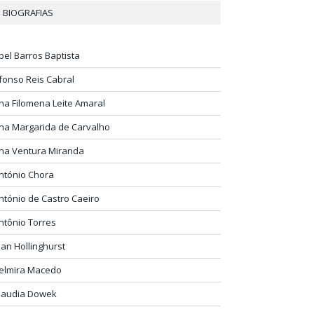
BIOGRAFIAS
bel Barros Baptista
fonso Reis Cabral
na Filomena Leite Amaral
na Margarida de Carvalho
na Ventura Miranda
ntónio Chora
ntónio de Castro Caeiro
ntônio Torres
lan Hollinghurst
elmira Macedo
laudia Dowek