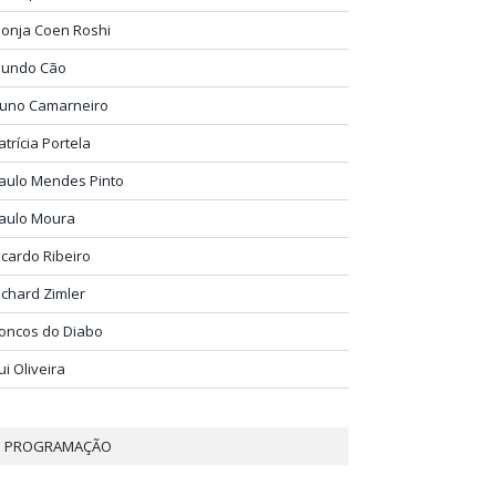
onja Coen Roshi
undo Cão
uno Camarneiro
atrícia Portela
aulo Mendes Pinto
aulo Moura
icardo Ribeiro
ichard Zimler
oncos do Diabo
ui Oliveira
PROGRAMAÇÃO