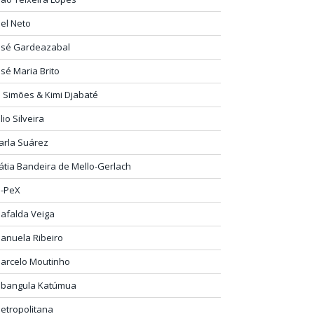
oel Neto
osé Gardeazabal
osé Maria Brito
P Simões & Kimi Djabaté
ulio Silveira
arla Suárez
átia Bandeira de Mello-Gerlach
-PeX
afalda Veiga
anuela Ribeiro
arcelo Moutinho
bangula Katúmua
etropolitana