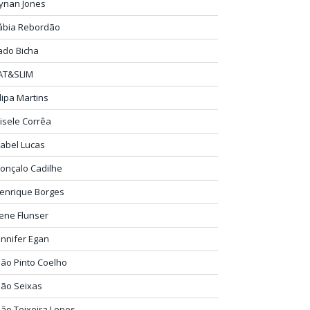
ynan Jones
ábia Rebordão
ado Bicha
AT&SLIM
ilipa Martins
isele Corrêa
sabel Lucas
onçalo Cadilhe
enrique Borges
rene Flunser
ennifer Egan
oão Pinto Coelho
oão Seixas
oão Teixeira Lopes