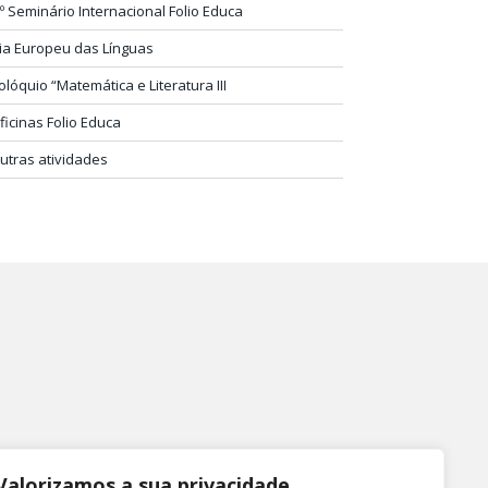
.º Seminário Internacional Folio Educa
ia Europeu das Línguas
olóquio “Matemática e Literatura III
ficinas Folio Educa
utras atividades
Valorizamos a sua privacidade