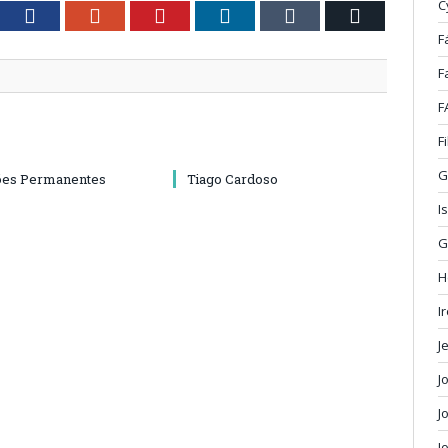
C
tter
Facebook
Google+
Pinterest
LinkedIn
Tumblr
Email
F
F
F
F
G
ões Permanentes
Tiago Cardoso
I
G
H
I
J
J
J
J