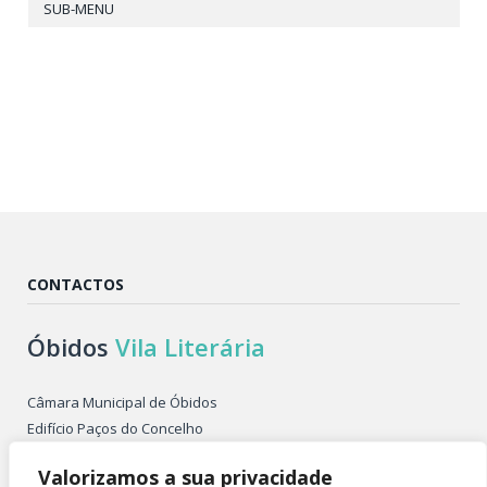
SUB-MENU
CONTACTOS
Óbidos
Vila Literária
Câmara Municipal de Óbidos
Edifício Paços do Concelho
Largo de São Pedro
Valorizamos a sua privacidade
2510-086 ÓBIDOS PORTUGAL