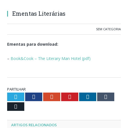
Ementas Literárias
SEM CATEGORIA
Ementas para download:
–
Book&Cook – The Literary Man Hotel (pdf)
PARTILHAR
Twitter
Facebook
Google+
Pinterest
LinkedIn
Tumblr
Email
ARTIGOS RELACIONADOS