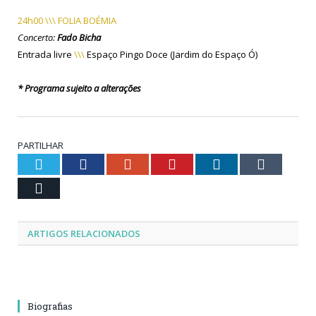
24h00 \\\ FOLIA BOÉMIA
Concerto:
Fado Bicha
Entrada livre
\\\
Espaço Pingo Doce (Jardim do Espaço Ó)
* Programa sujeito a alterações
PARTILHAR
Twitter
Facebook
Google+
Pinterest
LinkedIn
Tumblr
Email
ARTIGOS RELACIONADOS
Biografias