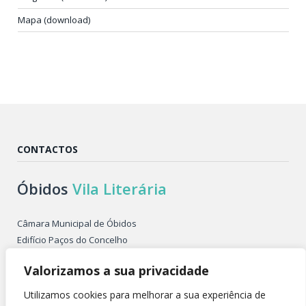
Mapa (download)
CONTACTOS
Óbidos
Vila Literária
Câmara Municipal de Óbidos
Edifício Paços do Concelho
Largo de São Pedro
Valorizamos a sua privacidade
2510-086 ÓBIDOS PORTUGAL
Tel. +351 262 955 500
Utilizamos cookies para melhorar a sua experiência de
E-mail: obidosvilaliteraria@cm-obidos.pt