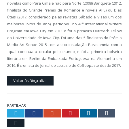
novelas como Para Cima e não para Norte (2008) Banquete (2012,
finalista do Grande Prémio de Romance e novela APE) ou Dias
úteis (2017, considerado pelas revistas Sábado e Visão um dos
melhores livros do ano), participou no 46º International Writers
Program em Iowa City em 2013 e foi a primeira Outreach Fellow
da Universidade de Iowa City. Foi uma das 5 finalistas do Prémio
Media Art Sonae 2015 com a sua instalação Parasomnia com a
qual continua a circular pelo mundo, e foi a primeira bolseira
literária em Berlim da Embaixada Portuguesa na Alemanha em
2016. É cronista do Jornal de Letras e de Coffeepaste desde 2017.
Voltar às Biografias
PARTILHAR
Twitter
Facebook
Google+
Pinterest
LinkedIn
Tumblr
Email