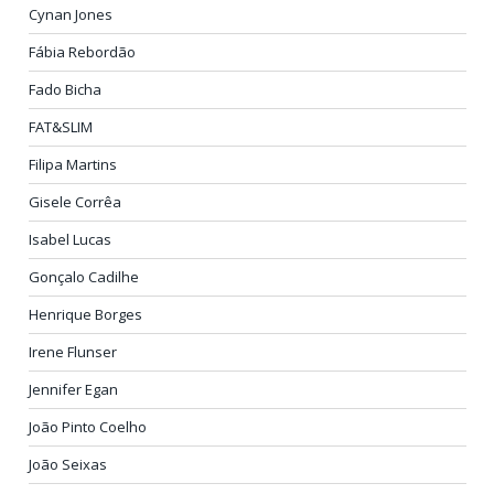
Cynan Jones
Fábia Rebordão
Fado Bicha
FAT&SLIM
Filipa Martins
Gisele Corrêa
Isabel Lucas
Gonçalo Cadilhe
Henrique Borges
Irene Flunser
Jennifer Egan
João Pinto Coelho
João Seixas