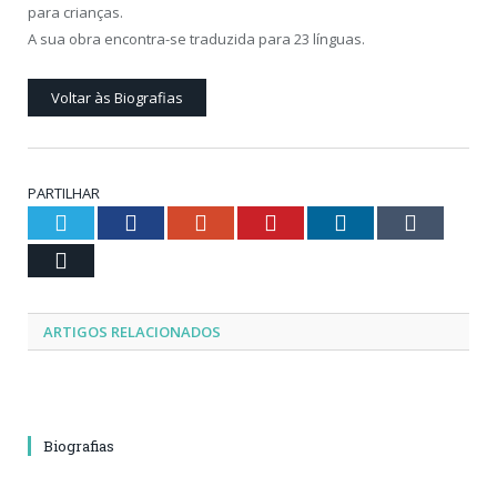
para crianças.
A sua obra encontra-se traduzida para 23 línguas.
Voltar às Biografias
PARTILHAR
Twitter
Facebook
Google+
Pinterest
LinkedIn
Tumblr
Email
ARTIGOS RELACIONADOS
Biografias