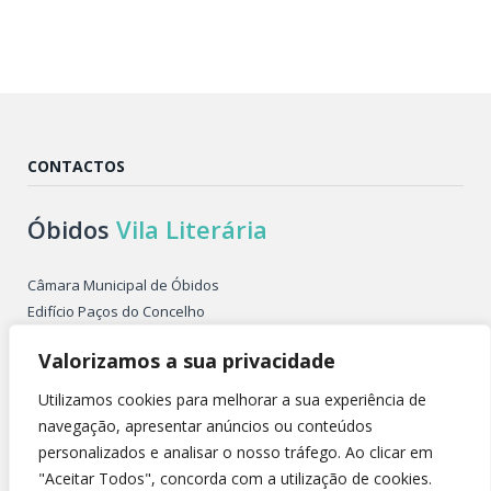
CONTACTOS
Óbidos
Vila Literária
Câmara Municipal de Óbidos
Edifício Paços do Concelho
Largo de São Pedro
Valorizamos a sua privacidade
2510-086 ÓBIDOS PORTUGAL
Tel. +351 262 955 500
Utilizamos cookies para melhorar a sua experiência de
E-mail: obidosvilaliteraria@cm-obidos.pt
navegação, apresentar anúncios ou conteúdos
personalizados e analisar o nosso tráfego. Ao clicar em
"Aceitar Todos", concorda com a utilização de cookies.