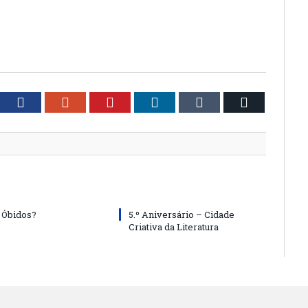
tter
Facebook
Google+
Pinterest
LinkedIn
Tumblr
Email
 Óbidos?
5.º Aniversário – Cidade
Criativa da Literatura