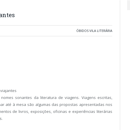
antes
ÓBIDOS VILA LITERÁRIA
viajantes
omes sonantes da literatura de viagens. Viagens escritas,
u e mar até à mesa são algumas das propostas apresentadas nos
tos de livros, exposições, oficinas e experiências literárias
s.