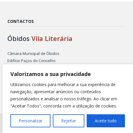
CONTACTOS
Óbidos
Vila Literária
Câmara Municipal de Óbidos
Edifício Paços do Concelho
Largo de São Pedro
Valorizamos a sua privacidade
2510-086 ÓBIDOS PORTUGAL
Tel. +351 262 955 500
Utilizamos cookies para melhorar a sua experiência de
E-mail: obidosvilaliteraria@cm-obidos.pt
navegação, apresentar anúncios ou conteúdos
personalizados e analisar o nosso tráfego. Ao clicar em
"Aceitar Todos", concorda com a utilização de cookies.
Todos os direitos reservados @ 2026 |
Política de Privacidade
Personalizar
Rejeitar
Aceite tudo