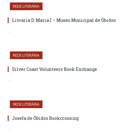
REDE LITERÁRIA
Livraria D. Maria I – Museu Municipal de Óbidos
…
REDE LITERÁRIA
Silver Coast Volunteers Book Exchange
…
REDE LITERÁRIA
Josefa de Óbidos Bookcrossing
…