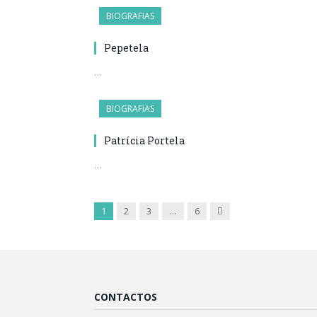
BIOGRAFIAS
Pepetela
…
BIOGRAFIAS
Patrícia Portela
…
Próximo
1
2
3
…
6
CONTACTOS