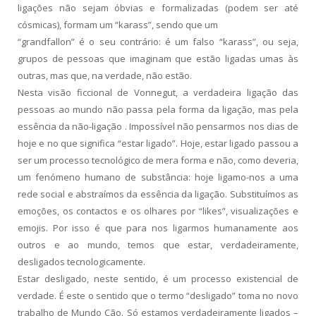
ligações não sejam óbvias e formalizadas (podem ser até
cósmicas), formam um “karass”, sendo que um
“grandfallon” é o seu contrário: é um falso “karass”, ou seja,
grupos de pessoas que imaginam que estão ligadas umas às
outras, mas que, na verdade, não estão.
Nesta visão ficcional de Vonnegut, a verdadeira ligação das
pessoas ao mundo não passa pela forma da ligação, mas pela
essência da não-ligação . Impossível não pensarmos nos dias de
hoje e no que significa “estar ligado”. Hoje, estar ligado passou a
ser um processo tecnológico de mera forma e não, como deveria,
um fenómeno humano de substância: hoje ligamo-nos a uma
rede social e abstraímos da essência da ligação. Substituímos as
emoções, os contactos e os olhares por “likes”, visualizações e
emojis. Por isso é que para nos ligarmos humanamente aos
outros e ao mundo, temos que estar, verdadeiramente,
desligados tecnologicamente.
Estar desligado, neste sentido, é um processo existencial de
verdade. É este o sentido que o termo “desligado” toma no novo
trabalho de Mundo Cão. Só estamos verdadeiramente ligados –