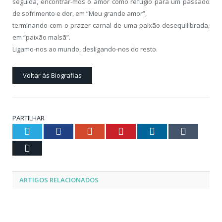
seguida, encontrar-mos o amor como refúgio para um passado
de sofrimento e dor, em “Meu grande amor”,
terminando com o prazer carnal de uma paixão desequilibrada,
em “paixão malsã”.
Ligamo-nos ao mundo, desligando-nos do resto.
Voltar às Biografias
PARTILHAR
Twitter
Facebook
Google+
Pinterest
LinkedIn
Tumblr
Email
ARTIGOS RELACIONADOS