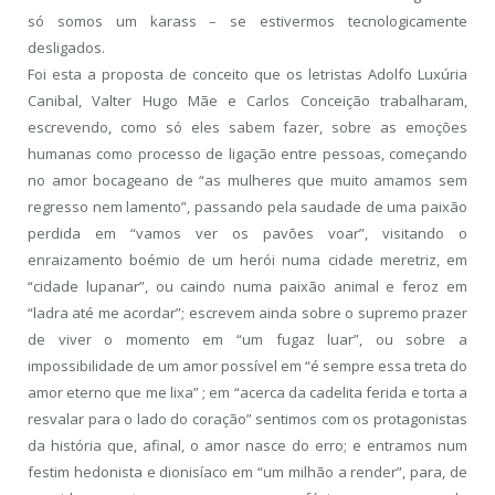
só somos um karass – se estivermos tecnologicamente
desligados.
Foi esta a proposta de conceito que os letristas Adolfo Luxúria
Canibal, Valter Hugo Mãe e Carlos Conceição trabalharam,
escrevendo, como só eles sabem fazer, sobre as emoções
humanas como processo de ligação entre pessoas, começando
no amor bocageano de “as mulheres que muito amamos sem
regresso nem lamento”, passando pela saudade de uma paixão
perdida em “vamos ver os pavões voar”, visitando o
enraizamento boémio de um herói numa cidade meretriz, em
“cidade lupanar”, ou caindo numa paixão animal e feroz em
“ladra até me acordar”; escrevem ainda sobre o supremo prazer
de viver o momento em “um fugaz luar”, ou sobre a
impossibilidade de um amor possível em “é sempre essa treta do
amor eterno que me lixa” ; em “acerca da cadelita ferida e torta a
resvalar para o lado do coração” sentimos com os protagonistas
da história que, afinal, o amor nasce do erro; e entramos num
festim hedonista e dionisíaco em “um milhão a render”, para, de