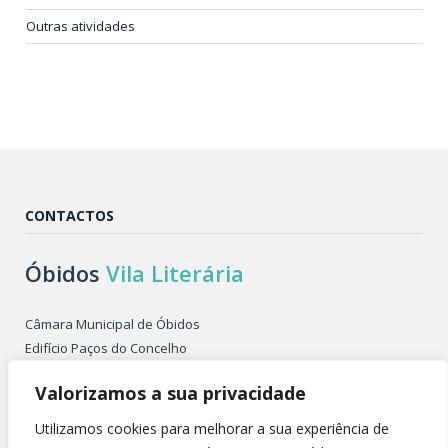
Outras atividades
CONTACTOS
Óbidos
Vila Literária
Câmara Municipal de Óbidos
Edifício Paços do Concelho
Largo de São Pedro
Valorizamos a sua privacidade
2510-086 ÓBIDOS PORTUGAL
Tel. +351 262 955 500
Utilizamos cookies para melhorar a sua experiência de
E-mail: obidosvilaliteraria@cm-obidos.pt