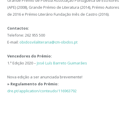
Grande Prémio de Poesia Associação Portuguesa de Escritores
(APE) (2008), Grande Prémio de Literatura (2014), Prémio Autores
de 2016 e Prémio Literário Fundação Inês de Castro (2016).
Contactos:
Telefone: 262 955 500
E-mail:
obidosvilaliteraria@cm-obidos.pt
Vencedores do Prémio:
1.ª Edição 2020 –
José Luís Barreto Guimarães
Nova edição a ser anunciada brevemente!
» Regulamento do Prémio:
dre.pt/application/conteudo/116963792