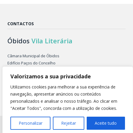
CONTACTOS
Óbidos
Vila Literária
Câmara Municipal de Óbidos
Edifício Paços do Concelho
Largo de São Pedro
Valorizamos a sua privacidade
2510-086 ÓBIDOS PORTUGAL
Tel. +351 262 955 500
Utilizamos cookies para melhorar a sua experiência de
E-mail: obidosvilaliteraria@cm-obidos.pt
navegação, apresentar anúncios ou conteúdos
personalizados e analisar o nosso tráfego. Ao clicar em
"Aceitar Todos", concorda com a utilização de cookies.
Todos os direitos reservados @ 2026 |
Política de Privacidade
Personalizar
Rejeitar
Aceite tudo