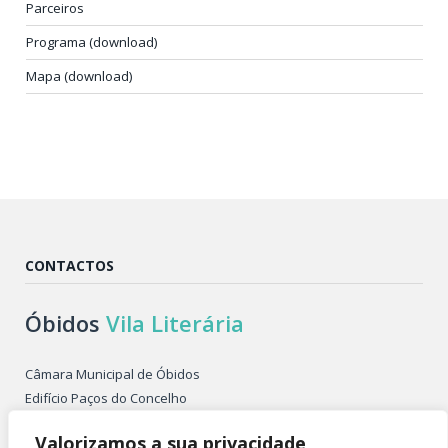
Parceiros
Programa (download)
Mapa (download)
CONTACTOS
Óbidos
Vila Literária
Câmara Municipal de Óbidos
Edifício Paços do Concelho
Largo de São Pedro
Valorizamos a sua privacidade
2510-086 ÓBIDOS PORTUGAL