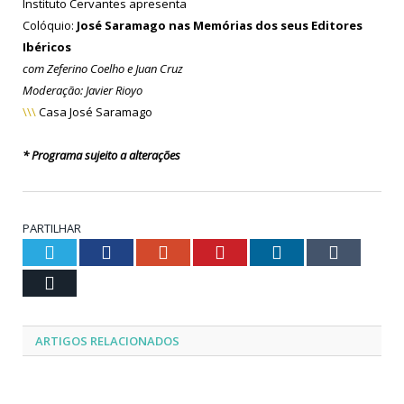
Instituto Cervantes apresenta
Colóquio:
José Saramago nas Memórias dos seus Editores
Ibéricos
com Zeferino Coelho e Juan Cruz
Moderação: Javier Rioyo
\\\
Casa José Saramago
* Programa sujeito a alterações
PARTILHAR
Twitter
Facebook
Google+
Pinterest
LinkedIn
Tumblr
Email
ARTIGOS RELACIONADOS