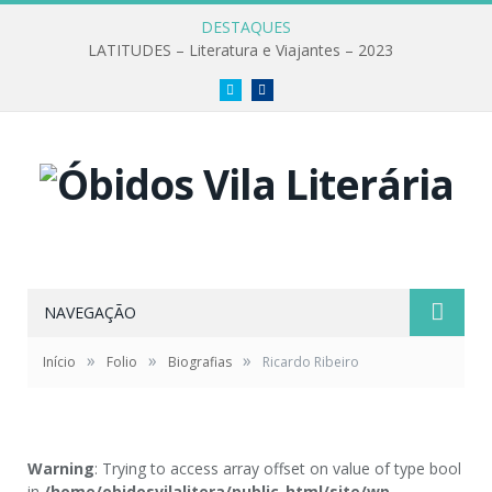
DESTAQUES
LATITUDES – Literatura e Viajantes – 2023
Twitter
Facebook
NAVEGAÇÃO
»
»
»
Início
Folio
Biografias
Ricardo Ribeiro
Warning
: Trying to access array offset on value of type bool
in
/home/obidosvilalitera/public_html/site/wp-