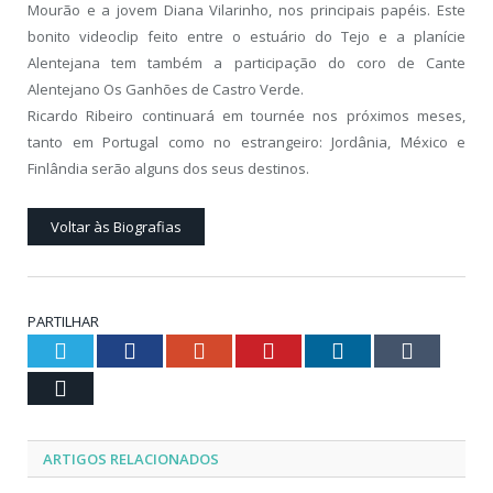
Mourão e a jovem Diana Vilarinho, nos principais papéis. Este
bonito videoclip feito entre o estuário do Tejo e a planície
Alentejana tem também a participação do coro de Cante
Alentejano Os Ganhões de Castro Verde.
Ricardo Ribeiro continuará em tournée nos próximos meses,
tanto em Portugal como no estrangeiro: Jordânia, México e
Finlândia serão alguns dos seus destinos.
Voltar às Biografias
PARTILHAR
Twitter
Facebook
Google+
Pinterest
LinkedIn
Tumblr
Email
ARTIGOS RELACIONADOS