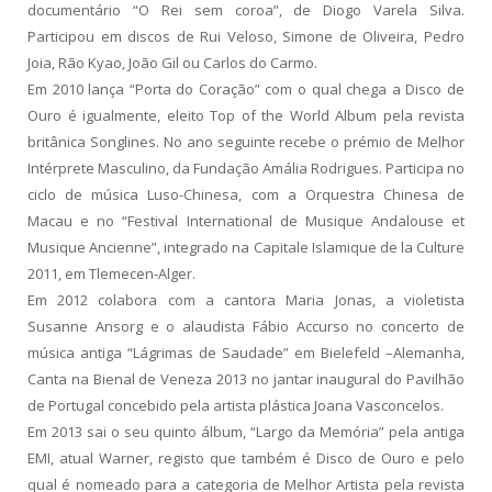
documentário “O Rei sem coroa”, de Diogo Varela Silva.
Participou em discos de Rui Veloso, Simone de Oliveira, Pedro
Joia, Rão Kyao, João Gil ou Carlos do Carmo.
Em 2010 lança “Porta do Coração” com o qual chega a Disco de
Ouro é igualmente, eleito Top of the World Album pela revista
britânica Songlines. No ano seguinte recebe o prémio de Melhor
Intérprete Masculino, da Fundação Amália Rodrigues. Participa no
ciclo de música Luso-Chinesa, com a Orquestra Chinesa de
Macau e no “Festival International de Musique Andalouse et
Musique Ancienne”, integrado na Capitale Islamique de la Culture
2011, em Tlemecen-Alger.
Em 2012 colabora com a cantora Maria Jonas, a violetista
Susanne Ansorg e o alaudista Fábio Accurso no concerto de
música antiga “Lágrimas de Saudade” em Bielefeld –Alemanha,
Canta na Bienal de Veneza 2013 no jantar inaugural do Pavilhão
de Portugal concebido pela artista plástica Joana Vasconcelos.
Em 2013 sai o seu quinto álbum, “Largo da Memória” pela antiga
EMI, atual Warner, registo que também é Disco de Ouro e pelo
qual é nomeado para a categoria de Melhor Artista pela revista