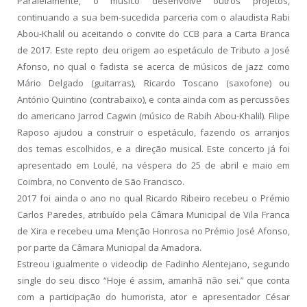
Paralelamente, o músico desenvolve outros projetos,
continuando a sua bem-sucedida parceria com o alaudista Rabi
Abou-Khalil ou aceitando o convite do CCB para a Carta Branca
de 2017. Este repto deu origem ao espetáculo de Tributo a José
Afonso, no qual o fadista se acerca de músicos de jazz como
Mário Delgado (guitarras), Ricardo Toscano (saxofone) ou
António Quintino (contrabaixo), e conta ainda com as percussões
do americano Jarrod Cagwin (músico de Rabih Abou-Khalil). Filipe
Raposo ajudou a construir o espetáculo, fazendo os arranjos
dos temas escolhidos, e a direção musical. Este concerto já foi
apresentado em Loulé, na véspera do 25 de abril e maio em
Coimbra, no Convento de São Francisco.
2017 foi ainda o ano no qual Ricardo Ribeiro recebeu o Prémio
Carlos Paredes, atribuído pela Câmara Municipal de Vila Franca
de Xira e recebeu uma Menção Honrosa no Prémio José Afonso,
por parte da Câmara Municipal da Amadora.
Estreou igualmente o videoclip de Fadinho Alentejano, segundo
single do seu disco “Hoje é assim, amanhã não sei.” que conta
com a participação do humorista, ator e apresentador César