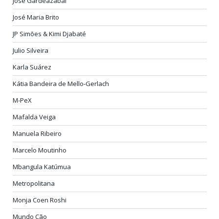
José Gardeazabal
José Maria Brito
JP Simões & Kimi Djabaté
Julio Silveira
Karla Suárez
Kátia Bandeira de Mello-Gerlach
M-PeX
Mafalda Veiga
Manuela Ribeiro
Marcelo Moutinho
Mbangula Katúmua
Metropolitana
Monja Coen Roshi
Mundo Cão