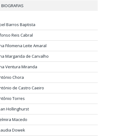
BIOGRAFIAS
bel Barros Baptista
fonso Reis Cabral
na Filomena Leite Amaral
na Margarida de Carvalho
na Ventura Miranda
ntónio Chora
ntónio de Castro Caeiro
ntônio Torres
lan Hollinghurst
elmira Macedo
laudia Dowek