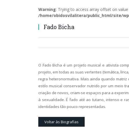
Warning
: Trying to access array offset on value
/home/obidosvilalitera/public_html/site
Fado Bicha
O Fado Bicha é um projeto musical e ativista compos
projeto, em todas as suas vertentes (temática, líri
regra heteronormativa. Mais ainda quando matriz 
estilo musical conservador nutrido por um meio tr
criação de novos, criam-se espaços para a experi
à sexualidade. É fado até ao tutano, intenso e 
identidades tão pouco representadas.
Voltar às Biografias