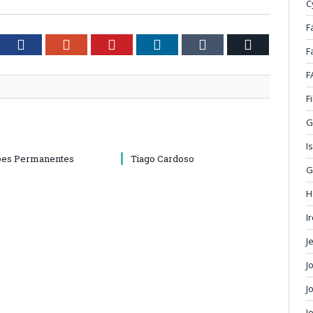
C
F
tter
Facebook
Google+
Pinterest
LinkedIn
Tumblr
Email
F
F
F
G
I
ões Permanentes
Tiago Cardoso
G
H
I
J
J
J
J