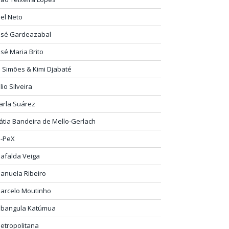
oel Neto
osé Gardeazabal
osé Maria Brito
P Simões & Kimi Djabaté
ulio Silveira
arla Suárez
átia Bandeira de Mello-Gerlach
-PeX
afalda Veiga
anuela Ribeiro
arcelo Moutinho
bangula Katúmua
etropolitana