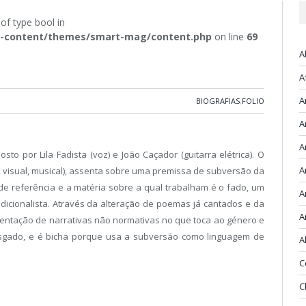
 of type bool in
/wp-content/themes/smart-mag/content.php
on line
69
A
A
A
BIOGRAFIAS
,
FOLIO
A
A
to por Lila Fadista (voz) e João Caçador (guitarra elétrica). O
A
ca, visual, musical), assenta sobre uma premissa de subversão da
de referência e a matéria sobre a qual trabalham é o fado, um
A
adicionalista. Através da alteração de poemas já cantados e da
A
mentação de narrativas não normativas no que toca ao género e
rasgado, e é bicha porque usa a subversão como linguagem de
A
C
C