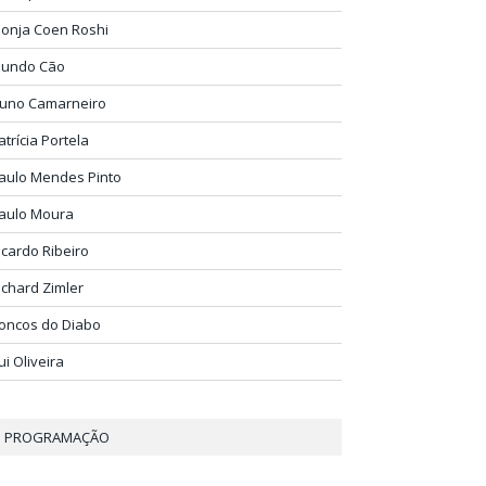
onja Coen Roshi
undo Cão
uno Camarneiro
atrícia Portela
aulo Mendes Pinto
aulo Moura
icardo Ribeiro
ichard Zimler
oncos do Diabo
ui Oliveira
PROGRAMAÇÃO