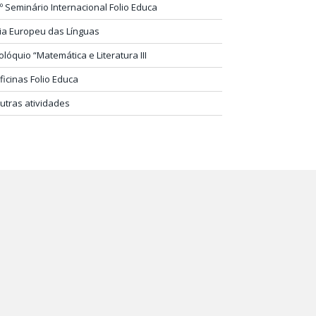
.º Seminário Internacional Folio Educa
ia Europeu das Línguas
olóquio “Matemática e Literatura III
ficinas Folio Educa
utras atividades