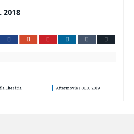
. 2018
tter
Facebook
Google+
Pinterest
LinkedIn
Tumblr
Email
la Literária
Aftermovie FOLIO 2019