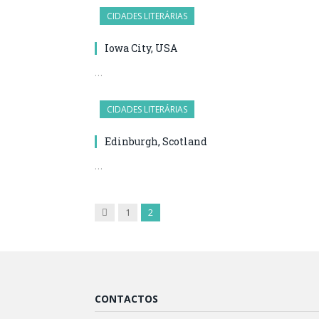
CIDADES LITERÁRIAS
Iowa City, USA
…
CIDADES LITERÁRIAS
Edinburgh, Scotland
…
Anterior
1
2
CONTACTOS