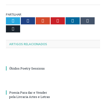
PARTILHAR
Twitter
Facebook
Google+
Pinterest
LinkedIn
Tumblr
Email
ARTIGOS RELACIONADOS
Óbidos Poetry Sessions
Poesia Para dar e Vender
pela Livraria Artes e Letras