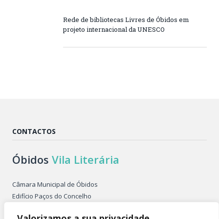
Rede de bibliotecas Livres de Óbidos em
projeto internacional da UNESCO
CONTACTOS
Óbidos
Vila Literária
Câmara Municipal de Óbidos
Edifício Paços do Concelho
Largo de São Pedro
Valorizamos a sua privacidade