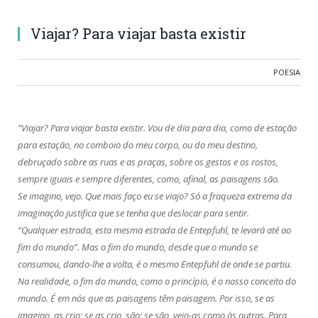
Viajar? Para viajar basta existir
POESIA
“Viajar? Para viajar basta existir. Vou de dia para dia, como de estação
para estação, no comboio do meu corpo, ou do meu destino,
debruçado sobre as ruas e as praças, sobre os gestos e os rostos,
sempre iguais e sempre diferentes, como, afinal, as paisagens são.
Se imagino, vejo. Que mais faço eu se viajo? Só a fraqueza extrema da
imaginação justifica que se tenha que deslocar para sentir.
“Qualquer estrada, esta mesma estrada de Entepfuhl, te levará até ao
fim do mundo”. Mas o fim do mundo, desde que o mundo se
consumou, dando-lhe a volta, é o mesmo Entepfuhl de onde se partiu.
Na realidade, o fim do mundo, como o princípio, é o nosso conceito do
mundo. É em nós que as paisagens têm paisagem. Por isso, se as
imagino, as crio; se as crio, são; se são, vejo-as como às outras. Para