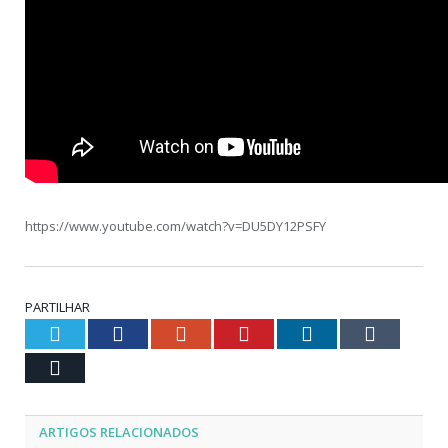
https://www.youtube.com/watch?v=DU5DY12PSFY
PARTILHAR
Twitter
Facebook
Google+
Pinterest
LinkedIn
Tumblr
Email
ARTIGOS RELACIONADOS