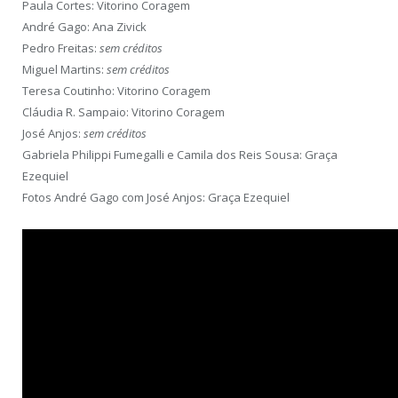
Paula Cortes: Vitorino Coragem
André Gago: Ana Zivick
Pedro Freitas:
sem créditos
Miguel Martins:
sem créditos
Teresa Coutinho: Vitorino Coragem
Cláudia R. Sampaio: Vitorino Coragem
José Anjos:
sem créditos
Gabriela Philippi Fumegalli e Camila dos Reis Sousa: Graça
Ezequiel
Fotos André Gago com José Anjos: Graça Ezequiel