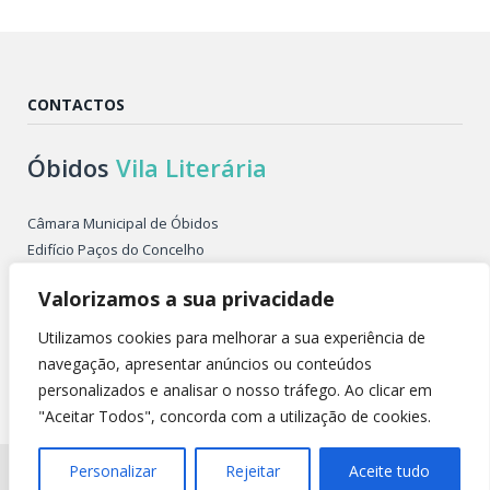
CONTACTOS
Óbidos
Vila Literária
Câmara Municipal de Óbidos
Edifício Paços do Concelho
Largo de São Pedro
Valorizamos a sua privacidade
2510-086 ÓBIDOS PORTUGAL
Tel. +351 262 955 500
Utilizamos cookies para melhorar a sua experiência de
E-mail: obidosvilaliteraria@cm-obidos.pt
navegação, apresentar anúncios ou conteúdos
personalizados e analisar o nosso tráfego. Ao clicar em
"Aceitar Todos", concorda com a utilização de cookies.
Todos os direitos reservados @ 2026 |
Política de Privacidade
Personalizar
Rejeitar
Aceite tudo