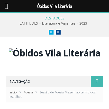
Óbidos Vila Literária
DESTAQUES
LATITUDES – Literatura e Viajantes – 2023
Twitter
Facebook
NAVEGAÇÃO
»
»
Início
Poesia
Sessão de Poesia: Viagem ao centro dos
espelhos