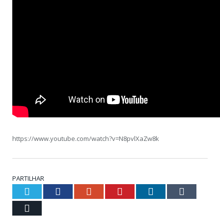
https://www.youtube.com/watch?v=N8pvlXaZw8k
PARTILHAR
Twitter
Facebook
Google+
Pinterest
LinkedIn
Tumblr
Email