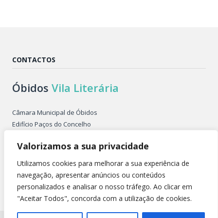
CONTACTOS
Óbidos
Vila Literária
Câmara Municipal de Óbidos
Edifício Paços do Concelho
Largo de São Pedro
Valorizamos a sua privacidade
2510-086 ÓBIDOS PORTUGAL
Tel. +351 262 955 500
Utilizamos cookies para melhorar a sua experiência de
E-mail: obidosvilaliteraria@cm-obidos.pt
navegação, apresentar anúncios ou conteúdos
personalizados e analisar o nosso tráfego. Ao clicar em
"Aceitar Todos", concorda com a utilização de cookies.