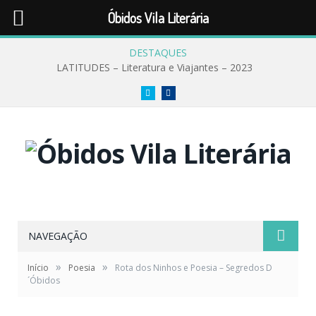
Óbidos Vila Literária
DESTAQUES
LATITUDES – Literatura e Viajantes – 2023
Twitter
Facebook
NAVEGAÇÃO
»
»
Início
Poesia
Rota dos Ninhos e Poesia – Segredos D
´Óbidos