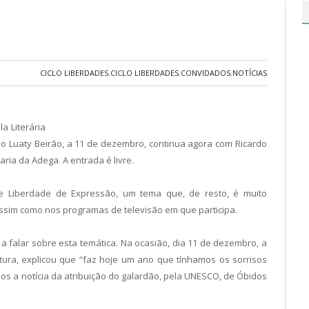
CICLO LIBERDADES
,
CICLO LIBERDADES
,
CONVIDADOS
,
NOTÍCIAS
a Literária
o Luaty Beirão, a 11 de dezembro, continua agora com Ricardo
raria da Adega. A entrada é livre.
re Liberdade de Expressão, um tema que, de resto, é muito
ssim como nos programas de televisão em que participa.
 a falar sobre esta temática. Na ocasião, dia 11 de dezembro, a
ura, explicou que “faz hoje um ano que tínhamos os sorrisos
s a notícia da atribuição do galardão, pela UNESCO, de Óbidos