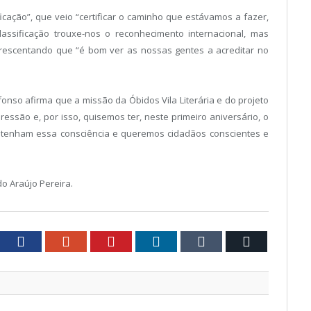
icação”, que veio “certificar o caminho que estávamos a fazer,
lassificação trouxe-nos o reconhecimento internacional, mas
crescentando que “é bom ver as nossas gentes a acreditar no
onso afirma que a missão da Óbidos Vila Literária e do projeto
essão e, por isso, quisemos ter, neste primeiro aniversário, o
 tenham essa consciência e queremos cidadãos conscientes e
do Araújo Pereira.
tter
Facebook
Google+
Pinterest
LinkedIn
Tumblr
Email