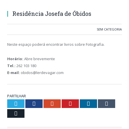
Residência Josefa de Óbidos
SEM CATEGORIA
Neste espaço poderá encontrar livros sobre Fotografia.
Horário:
Abre brevemente
Tel.:
262 103 180
E-mail:
obidos@lerdevagar.com
PARTILHAR
Twitter
Facebook
Google+
Pinterest
LinkedIn
Tumblr
Email