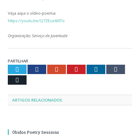
Veja aqui o vídeo-poema:
https://youtu.be/Q7ZEux6l0To
Organização: Serviço de Juventude
PARTILHAR
Twitter
Facebook
Google+
Pinterest
LinkedIn
Tumblr
Email
ARTIGOS RELACIONADOS
Óbidos Poetry Sessions