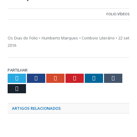
FOLIO
,
VÍDEOS
Os Dias do Folio • Humberto Marques • Comboio Literário • 22 set
2016
PARTILHAR
Twitter
Facebook
Google+
Pinterest
LinkedIn
Tumblr
Email
ARTIGOS RELACIONADOS