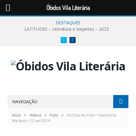
Óbidos Vila Literária
DESTAQUES
LATITUDES – Literatura e Viajantes – 2023
Twitter
Facebook
NAVEGAÇÃO
»
»
»
Início
Vídeos
Folio
Os Dias do Folio • Humberto
Marques • 22 set 2016