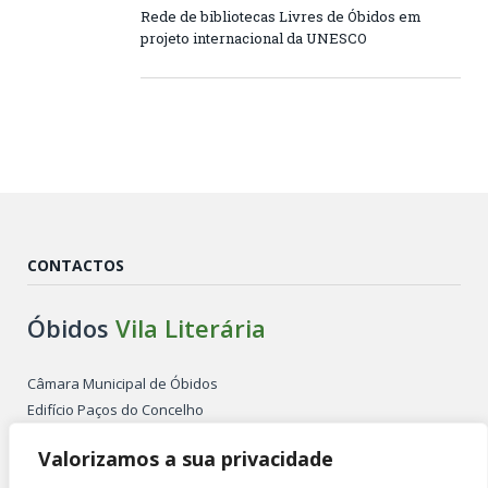
Rede de bibliotecas Livres de Óbidos em
projeto internacional da UNESCO
CONTACTOS
Óbidos
Vila Literária
Câmara Municipal de Óbidos
Edifício Paços do Concelho
Largo de São Pedro
Valorizamos a sua privacidade
2510-086 ÓBIDOS PORTUGAL
Tel. +351 262 955 500