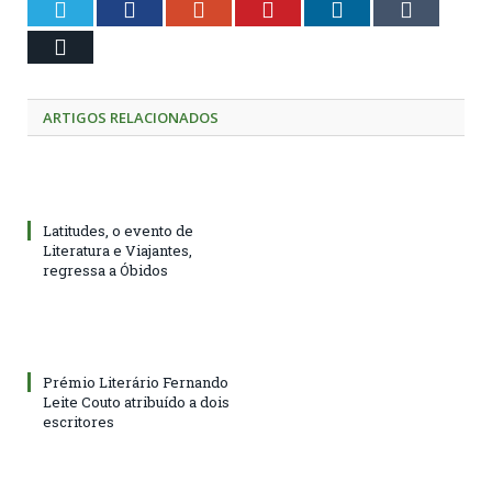
Twitter
Facebook
Google+
Pinterest
LinkedIn
Tumblr
Email
ARTIGOS RELACIONADOS
Latitudes, o evento de
Literatura e Viajantes,
regressa a Óbidos
Prémio Literário Fernando
Leite Couto atribuído a dois
escritores