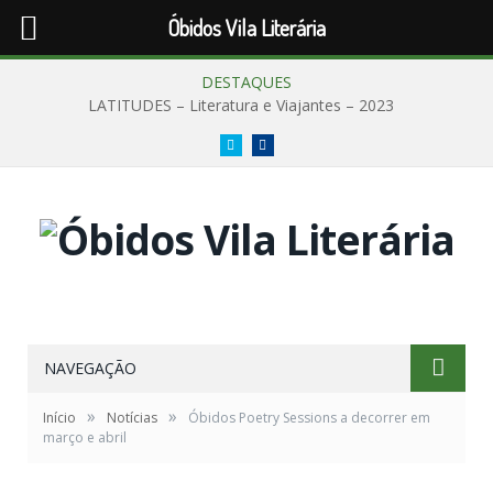
Óbidos Vila Literária
DESTAQUES
LATITUDES – Literatura e Viajantes – 2023
Twitter
Facebook
NAVEGAÇÃO
»
»
Início
Notícias
Óbidos Poetry Sessions a decorrer em
março e abril