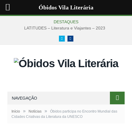
Óbidos Vila Literária
DESTAQUES
LATITUDES – Literatura e Viajantes – 2023
Twitter
Facebook
NAVEGAÇÃO
»
»
Início
Notícias
Óbidos participa no Encontro Mundial das
Cidades Criativas da Literatura da UNESCO