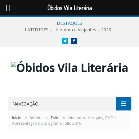
Óbidos Vila Literária
DESTAQUES
LATITUDES – Literatura e Viajantes – 2023
Twitter
Facebook
NAVEGAÇÃO
»
»
»
Início
Vídeos
Folio
Humberto Marques, CMO •
Apresentação do programa Folio 2016