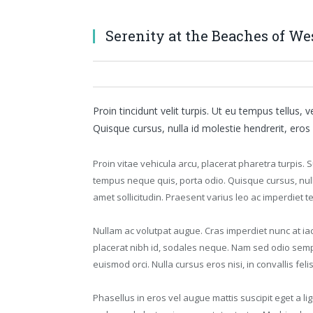
Serenity at the Beaches of We
Proin tincidunt velit turpis. Ut eu tempus tellus,
Quisque cursus, nulla id molestie hendrerit, eros 
Proin vitae vehicula arcu, placerat pharetra turpis. 
tempus neque quis, porta odio. Quisque cursus, nulla
amet sollicitudin. Praesent varius leo ac imperdiet 
Nullam ac volutpat augue. Cras imperdiet nunc at iacu
placerat nibh id, sodales neque. Nam sed odio semp
euismod orci. Nulla cursus eros nisi, in convallis feli
Phasellus in eros vel augue mattis suscipit eget a li