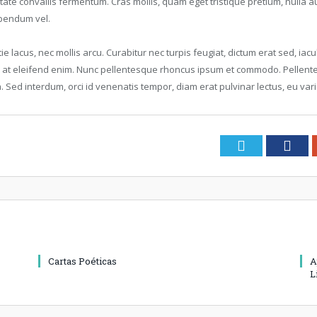
tate convallis fermentum. Cras mollis, quam eget tristique pretium, nulla au
ibendum vel.
e lacus, nec mollis arcu. Curabitur nec turpis feugiat, dictum erat sed, iac
d at eleifend enim. Nunc pellentesque rhoncus ipsum et commodo. Pellentes
a. Sed interdum, orci id venenatis tempor, diam erat pulvinar lectus, eu v
Twitter
Fac
Cartas Poéticas
A
L