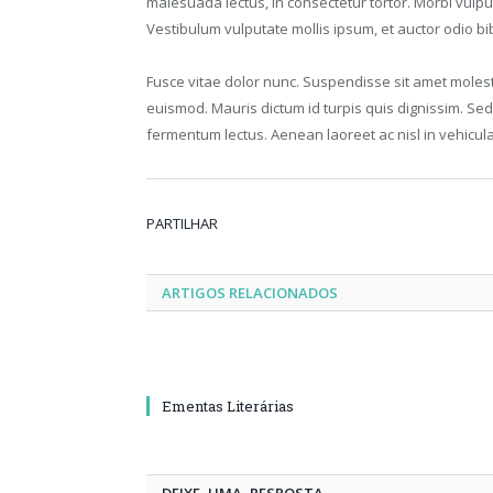
malesuada lectus, in consectetur tortor. Morbi vulpu
Vestibulum vulputate mollis ipsum, et auctor odio b
Fusce vitae dolor nunc. Suspendisse sit amet molesti
euismod. Mauris dictum id turpis quis dignissim. Se
fermentum lectus. Aenean laoreet ac nisl in vehicul
PARTILHAR
ARTIGOS RELACIONADOS
Ementas Literárias