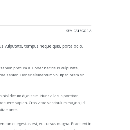
SEM CATEGORIA
isus vulputate, tempus neque quis, porta odio.
is sapien pretium a. Donec nec risus vulputate,
vitae sapien. Donec elementum volutpat lorem sit
nisl dictum dignissim. Nunc a lacus porttitor,
posuere sapien. Cras vitae vestibulum magna, id
vitae ante.
u. Aenean et egestas est, eu cursus magna. Praesent in