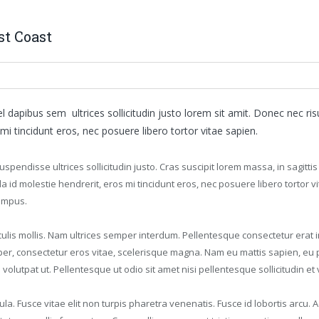
st Coast
 vel dapibus sem ultrices sollicitudin justo lorem sit amit. Donec nec r
mi tincidunt eros, nec posuere libero tortor vitae sapien.
Suspendisse ultrices sollicitudin justo. Cras suscipit lorem massa, in sagitt
 id molestie hendrerit, eros mi tincidunt eros, nec posuere libero tortor 
tempus.
lis mollis. Nam ultrices semper interdum. Pellentesque consectetur erat in 
er, consectetur eros vitae, scelerisque magna. Nam eu mattis sapien, eu 
s volutpat ut. Pellentesque ut odio sit amet nisi pellentesque sollicitudin et 
gula. Fusce vitae elit non turpis pharetra venenatis. Fusce id lobortis arc