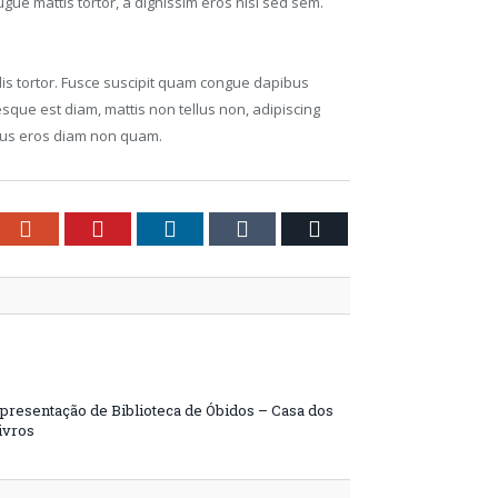
gue mattis tortor, a dignissim eros nisl sed sem.
ulis tortor. Fusce suscipit quam congue dapibus
que est diam, mattis non tellus non, adipiscing
arius eros diam non quam.
ebook
Google+
Pinterest
LinkedIn
Tumblr
Email
presentação de Biblioteca de Óbidos – Casa dos
ivros