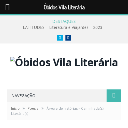
Óbidos Vila Literária
DESTAQUES
LATITUDES – Literatura e Viajantes – 2023
Twitter
Facebook
NAVEGAÇÃO
»
»
Início
Poesia
Árvore de histórias – Caminhada(s)
Literária(s)