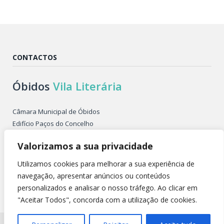
CONTACTOS
Óbidos
Vila Literária
Câmara Municipal de Óbidos
Edifício Paços do Concelho
Largo de São Pedro
Valorizamos a sua privacidade
2510-086 ÓBIDOS PORTUGAL
Tel. +351 262 955 500
Utilizamos cookies para melhorar a sua experiência de
E-mail: obidosvilaliteraria@cm-obidos.pt
navegação, apresentar anúncios ou conteúdos
personalizados e analisar o nosso tráfego. Ao clicar em
"Aceitar Todos", concorda com a utilização de cookies.
Todos os direitos reservados @ 2026 |
Política de Privacidade