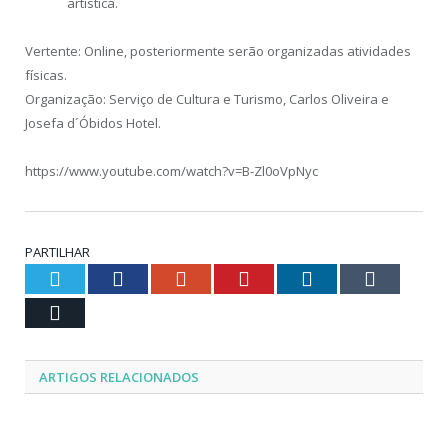
artística.
Vertente: Online, posteriormente serão organizadas atividades
físicas.
Organização: Serviço de Cultura e Turismo, Carlos Oliveira e
Josefa d´Óbidos Hotel.
https://www.youtube.com/watch?v=B-Zl0oVpNyc
PARTILHAR
Twitter
Facebook
Google+
Pinterest
LinkedIn
Tumblr
Email
ARTIGOS RELACIONADOS