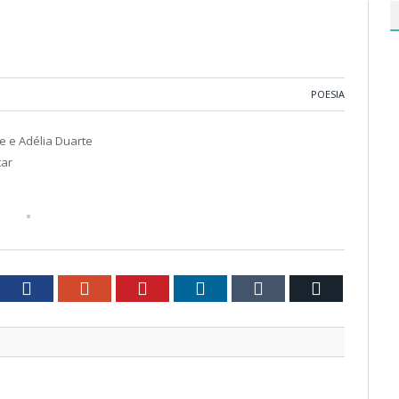
POESIA
e e Adélia Duarte
tar
tter
Facebook
Google+
Pinterest
LinkedIn
Tumblr
Email