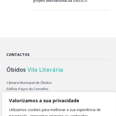
projeto internacional da UNESCO
CONTACTOS
Óbidos
Vila Literária
Câmara Municipal de Óbidos
Edifício Paços do Concelho
Largo de São Pedro
Valorizamos a sua privacidade
2510-086 ÓBIDOS PORTUGAL
Tel. +351 262 955 500
Utilizamos cookies para melhorar a sua experiência de
E-mail: obidosvilaliteraria@cm-obidos.pt
navegação, apresentar anúncios ou conteúdos