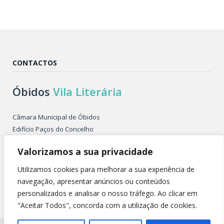
CONTACTOS
Óbidos
Vila Literária
Câmara Municipal de Óbidos
Edifício Paços do Concelho
Largo de São Pedro
Valorizamos a sua privacidade
2510-086 ÓBIDOS PORTUGAL
Tel. +351 262 955 500
Utilizamos cookies para melhorar a sua experiência de
E-mail: obidosvilaliteraria@cm-obidos.pt
navegação, apresentar anúncios ou conteúdos
personalizados e analisar o nosso tráfego. Ao clicar em
"Aceitar Todos", concorda com a utilização de cookies.