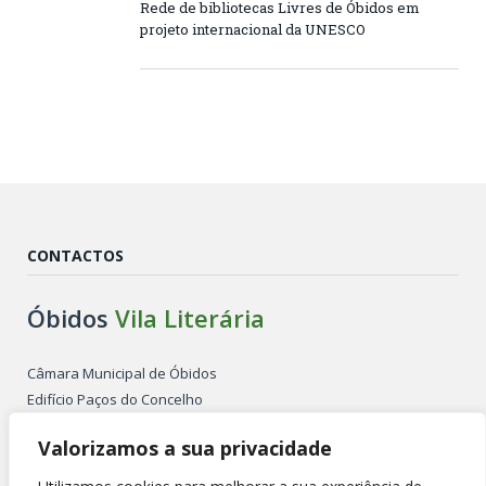
Rede de bibliotecas Livres de Óbidos em
projeto internacional da UNESCO
CONTACTOS
Óbidos
Vila Literária
Câmara Municipal de Óbidos
Edifício Paços do Concelho
Largo de São Pedro
Valorizamos a sua privacidade
2510-086 ÓBIDOS PORTUGAL
Tel. +351 262 955 500