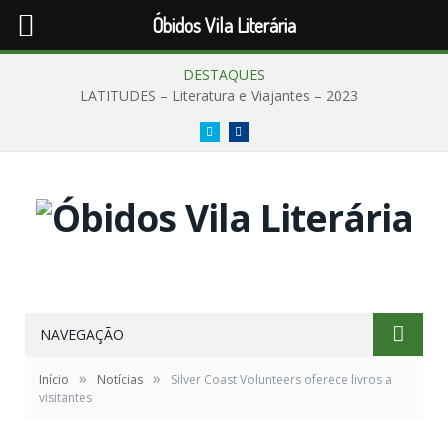
Óbidos Vila Literária
DESTAQUES
LATITUDES – Literatura e Viajantes – 2023
Twitter
Facebook
NAVEGAÇÃO
»
»
Início
Notícias
Silver Coast Volunteers oferece livros a
visitantes