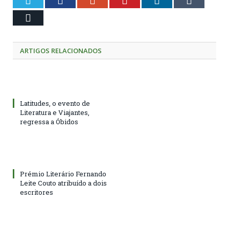
Twitter
Facebook
Google+
Pinterest
LinkedIn
Tumblr
Email
ARTIGOS RELACIONADOS
Latitudes, o evento de
Literatura e Viajantes,
regressa a Óbidos
Prémio Literário Fernando
Leite Couto atribuído a dois
escritores