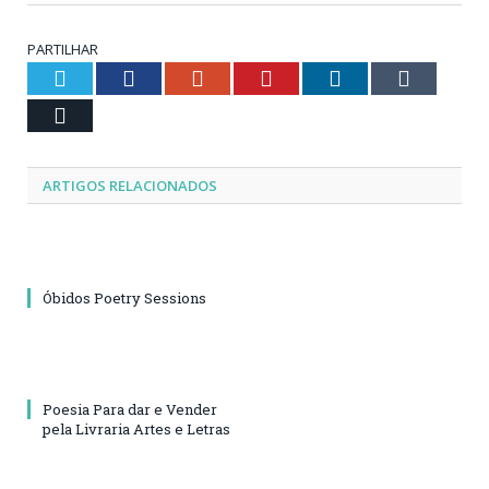
PARTILHAR
Twitter
Facebook
Google+
Pinterest
LinkedIn
Tumblr
Email
ARTIGOS RELACIONADOS
Óbidos Poetry Sessions
Poesia Para dar e Vender
pela Livraria Artes e Letras