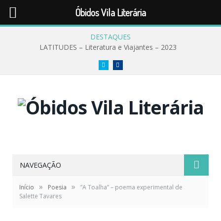
Óbidos Vila Literária
DESTAQUES
LATITUDES – Literatura e Viajantes – 2023
Twitter
Facebook
NAVEGAÇÃO
»
»
Início
Poesia
”A Toalha” – poema experimental de
Salette Tavares